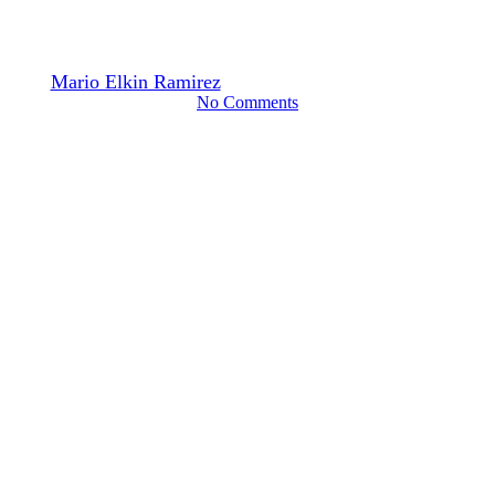
conflicto
By
Mario Elkin Ramirez
17 diciembre, 2016
mayo 28th, 2021
No Comments