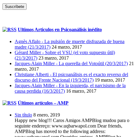
Ultimos Articulos en Psicoanálisis inédito
Agnès Aflalo - La pulsión de muerte disfrazada de buena
madre (21/3/2017)
24 marzo, 2017
Gérard Miller - Sobre el VSU (el voto supuesto útil)
(21/3/2017)
23 marzo, 2017
Jacques-Alain Miller - La querella del Votoútil (20/3/2017)
21
marzo, 2017
Christiane Alberti - El psicoanálisis es el exacto reverso del
discurso del Frente Nacional (19/3/2017)
19 marzo, 2017
Jacques-Alain Miller - En la izquierda, el narcisismo de la
causa perdida (16/3/2017)
16 marzo, 2017
Últimos artículos – AMP
Sin título
8 enero, 2019
Happy new blog!!! Caros Amigos AMPBlog mudou para o
seguinte endereço: www.uqbarwapol.com Dear friends,
AMPBlog has moved to the following address:
www.uqbarwapol.com Queridos amigos, AMPBlog ha