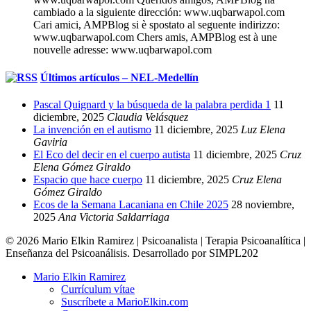
cambiado a la siguiente dirección: www.uqbarwapol.com
Cari amici, AMPBlog si è spostato al seguente indirizzo:
www.uqbarwapol.com Chers amis, AMPBlog est à une
nouvelle adresse: www.uqbarwapol.com
Últimos artículos – NEL-Medellín
Pascal Quignard y la búsqueda de la palabra perdida 1
11
diciembre, 2025
Claudia Velásquez
La invención en el autismo
11 diciembre, 2025
Luz Elena
Gaviria
El Eco del decir en el cuerpo autista
11 diciembre, 2025
Cruz
Elena Gómez Giraldo
Espacio que hace cuerpo
11 diciembre, 2025
Cruz Elena
Gómez Giraldo
Ecos de la Semana Lacaniana en Chile 2025
28 noviembre,
2025
Ana Victoria Saldarriaga
© 2026 Mario Elkin Ramirez | Psicoanalista | Terapia Psicoanalítica |
Enseñanza del Psicoanálisis. Desarrollado por SIMPL202
Close
Mario Elkin Ramirez
Menu
Currículum vítae
Suscríbete a MarioElkin.com