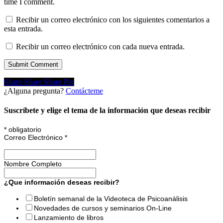
time I comment.
Recibir un correo electrónico con los siguientes comentarios a
esta entrada.
Recibir un correo electrónico con cada nueva entrada.
Share
Share
Share
Share
Pin
¿Alguna pregunta?
Contácteme
Suscríbete y elige el tema de la información que deseas recibir
*
obligatorio
Correo Electrónico
*
Nombre Completo
¿Que información deseas recibir?
Boletín semanal de la Videoteca de Psicoanálisis
Novedades de cursos y seminarios On-Line
Lanzamiento de libros