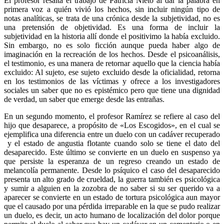
El profesor resalta el trabajo de Patricia Nieto al dar la palabra en
primera voz a quién vivió los hechos, sin incluir ningún tipo de
notas analíticas, se trata de una crónica desde la subjetividad, no es
una pretensión de objetividad. Es una forma de incluir la
subjetividad en la historia allí donde el positivimo la había excluido.
Sin embargo, no es solo ficción aunque pueda haber algo de
imaginación en la recreación de los hechos. Desde el psicoanálisis,
el testimonio, es una manera de retornar aquello que la ciencia había
excluido: Al sujeto, ese sujeto excluido desde la oficialidad, retorna
en los testimonios de las víctimas y ofrece a los investigadores
sociales un saber que no es epistémico pero que tiene una dignidad
de verdad, un saber que emerge desde las entrañas.
En un segundo momento, el profesor Ramírez se refiere al caso del
hijo que desaparece, a propósito de «Los Escogidos», en el cual se
ejemplifica una diferencia entre un duelo con un cadáver recuperado
y el estado de angustia flotante cuando solo se tiene el dato del
desaparecido. Este último se convierte en un duelo en suspenso ya
que persiste la esperanza de un regreso creando un estado de
melancolía permanente. Desde lo psíquico el caso del desaparecido
presenta un alto grado de crueldad, la guerra también es psicológica
y sumir a alguien en la zozobra de no saber si su ser querido va a
aparecer se convierte en un estado de tortura psicológica aun mayor
que el causado por una pérdida irreparable en la que se pudo realizar
un duelo, es decir, un acto humano de localización del dolor porque