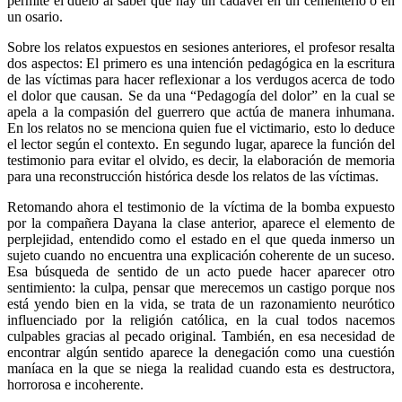
permite el duelo al saber que hay un cadáver en un cementerio o en
un osario.
Sobre los relatos expuestos en sesiones anteriores, el profesor resalta
dos aspectos: El primero es una intención pedagógica en la escritura
de las víctimas para hacer reflexionar a los verdugos acerca de todo
el dolor que causan. Se da una “Pedagogía del dolor” en la cual se
apela a la compasión del guerrero que actúa de manera inhumana.
En los relatos no se menciona quien fue el victimario, esto lo deduce
el lector según el contexto. En segundo lugar, aparece la función del
testimonio para evitar el olvido, es decir, la elaboración de memoria
para una reconstrucción histórica desde los relatos de las víctimas.
Retomando ahora el testimonio de la víctima de la bomba expuesto
por la compañera Dayana la clase anterior, aparece el elemento de
perplejidad, entendido como el estado en el que queda inmerso un
sujeto cuando no encuentra una explicación coherente de un suceso.
Esa búsqueda de sentido de un acto puede hacer aparecer otro
sentimiento: la culpa, pensar que merecemos un castigo porque nos
está yendo bien en la vida, se trata de un razonamiento neurótico
influenciado por la religión católica, en la cual todos nacemos
culpables gracias al pecado original. También, en esa necesidad de
encontrar algún sentido aparece la denegación como una cuestión
maníaca en la que se niega la realidad cuando esta es destructora,
horrorosa e incoherente.