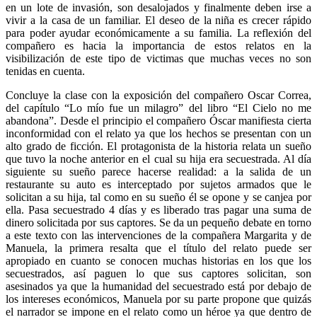
en un lote de invasión, son desalojados y finalmente deben irse a
vivir a la casa de un familiar. El deseo de la niña es crecer rápido
para poder ayudar económicamente a su familia. La reflexión del
compañero es hacia la importancia de estos relatos en la
visibilización de este tipo de victimas que muchas veces no son
tenidas en cuenta.
Concluye la clase con la exposición del compañero Oscar Correa,
del capítulo “Lo mío fue un milagro” del libro “El Cielo no me
abandona”. Desde el principio el compañero Óscar manifiesta cierta
inconformidad con el relato ya que los hechos se presentan con un
alto grado de ficción. El protagonista de la historia relata un sueño
que tuvo la noche anterior en el cual su hija era secuestrada. Al día
siguiente su sueño parece hacerse realidad: a la salida de un
restaurante su auto es interceptado por sujetos armados que le
solicitan a su hija, tal como en su sueño él se opone y se canjea por
ella. Pasa secuestrado 4 días y es liberado tras pagar una suma de
dinero solicitada por sus captores. Se da un pequeño debate en torno
a este texto con las intervenciones de la compañera Margarita y de
Manuela, la primera resalta que el título del relato puede ser
apropiado en cuanto se conocen muchas historias en los que los
secuestrados, así paguen lo que sus captores solicitan, son
asesinados ya que la humanidad del secuestrado está por debajo de
los intereses económicos, Manuela por su parte propone que quizás
el narrador se impone en el relato como un héroe ya que dentro de