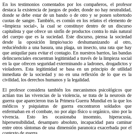
En los testimonios comentados por los compañeros, el profesor
destaca la existencia de juegos de poder, donde no hay neutralidad,
donde se debe estar de un bando o de otro y se ponen sobretodo
cuotas de sangre. También, es común en los relatos el elemento de
«limpieza social», la cual se constituye dentro de un discurso
capitalista y que ofrece un sinfín de productos contra lo más natural
del cuerpo que es la suciedad. Este discurso, piensa la sociedad
desde la oposición limpio/sucio deshumanizando al otro,
reduciéndolo a una basura, una plaga, un insecto, una rata que hay
que aniquilar para evitar el contagio. En nuestros barrios, las bandas
delincuenciales encuentran legitimidad a través de la limpieza social
en la que ofrecen seguridad exterminando a ladrones, drogadictos y
violadores. Esta legitimidad se basa en un principio de utilidad
inmediata de la sociedad y no en una reflexión de lo que es la
civilidad, los derechos humanos y la legalidad.
El profesor considera también los mecanismos psicológicos que
actúan tras las vivencias de la violencia, se trata de la neurosis de
guerra que aparecieron tras la Primera Guerra Mundial en la que los
médicos y psiquiatras de guerra encontraron soldados que
enfermaban en el combate, no por algo físico u orgánico, sino por la
vivencia. Esto les ocasionaba insomnio, hiperacusia,
hipersensibilidad, desamparo absoluto, incapacidad para caminar
entre otros síntomas de una dimensión paranoica exacerbada por el
contexto de guerra.