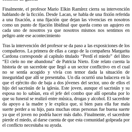
Finalmente, el profesor Mario Elkin Ramírez cierra su intervención
hablando de la ficción. Desde Lacan, se habla de una fixión referida
a una fixación, a una fijación que dejan las vivencias en nosotros
como un punto de fijación libidinal que queda como un agujero en
cada uno de nosotros ya que nosotros mismos nos sentimos en
peligro ante ese acontecimiento
Tras la intervención del profesor se da paso a las exposiciones de los
compañeros. La primera de ellas a cargo de la compañera Margarita
Cardona corresponde al capítulo titulado “Perdí el miedo” del libro
“El cielo no me abandona” de Patricia Nieto. Este relato cuenta la
historia de un sacerdote que llegó a un sector conflictivo en el cual
no se sentía acogido y vivía con temor dada la situación de
inseguridad que allí se presentaba. Un día ocurrió una balacera en la
que el ejército dio de baja a dos jóvenes del sector, uno de ellos el
hijo del sacristán de la iglesia. Este joven, aunque el sacristán y su
esposa no lo sabían, era el jefe del combo que allí operaba por lo
que su funeral se realizó entre música, drogas y alcohol. El sacerdote
da apoyo a la madre y le explica que, si bien para ella fue mala
suerte perder a su hijo, para muchas otras personas fue buena suerte
ya que el joven no podría hacer más daño. Finalmente, el sacerdote
pierde el miedo, al darse cuenta de que esta comunidad golpeada por
el conflicto necesitaba su ayuda.