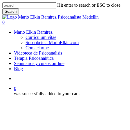
Skip
Hit enter to search or ESC to close
to
Search
main
Close
content
Search
search
0
Menu
Mario Elkin Ramirez
Currículum vítae
Suscríbete a MarioElkin.com
Contactarme
Videoteca de Psicoanalisis
Terapia Psicoanalítica
Seminarios y cursos on-line
Blog
search
0
was successfully added to your cart.
Mario Elkin Ramirez
Seminarios y cursos de psicoanálisis
Clase 14. Sujeto. Memoria y