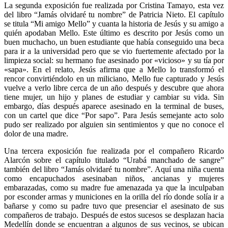
La segunda exposición fue realizada por Cristina Tamayo, esta vez
del libro “Jamás olvidaré tu nombre” de Patricia Nieto. El capítulo
se titula “Mi amigo Mello” y cuanta la historia de Jesús y su amigo a
quién apodaban Mello. Este último es descrito por Jesús como un
buen muchacho, un buen estudiante que había conseguido una beca
para ir a la universidad pero que se vio fuertemente afectado por la
limpieza social: su hermano fue asesinado por «vicioso» y su tía por
«sapa». En el relato, Jesús afirma que a Mello lo transformó el
rencor convirtiéndolo en un miliciano, Mello fue capturado y Jesús
vuelve a verlo libre cerca de un año después y descubre que ahora
tiene mujer, un hijo y planes de estudiar y cambiar su vida. Sin
embargo, días después aparece asesinado en la terminal de buses,
con un cartel que dice “Por sapo”. Para Jesús semejante acto solo
pudo ser realizado por alguien sin sentimientos y que no conoce el
dolor de una madre.
Una tercera exposición fue realizada por el compañero Ricardo
Alarcón sobre el capítulo titulado “Urabá manchado de sangre”
también del libro “Jamás olvidaré tu nombre”. Aquí una niña cuenta
como encapuchados asesinaban niños, ancianas y mujeres
embarazadas, como su madre fue amenazada ya que la inculpaban
por esconder armas y municiones en la orilla del río donde solía ir a
bañarse y como su padre tuvo que presenciar el asesinato de sus
compañeros de trabajo. Después de estos sucesos se desplazan hacia
Medellín donde se encuentran a algunos de sus vecinos, se ubican