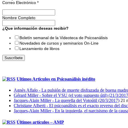
Correo Electrónico
*
Nombre Completo
¿Que información deseas recibir?
Boletín semanal de la Videoteca de Psicoanálisis
Novedades de cursos y seminarios On-Line
Lanzamiento de libros
Ultimos Articulos en Psicoanálisis inédito
Agnès Aflalo - La pulsión de muerte disfrazada de buena madr
Gérard Miller - Sobre el VSU (el voto supuesto útil) (21/3/2017
Jacques-Alain Miller - La querella del Votoútil (20/3/2017)
21 
Christiane Alberti - El psicoanálisis es el exacto reverso del di
Jacques-Alain Miller - En la izquierda, el narcisismo de la caus
Últimos artículos – AMP