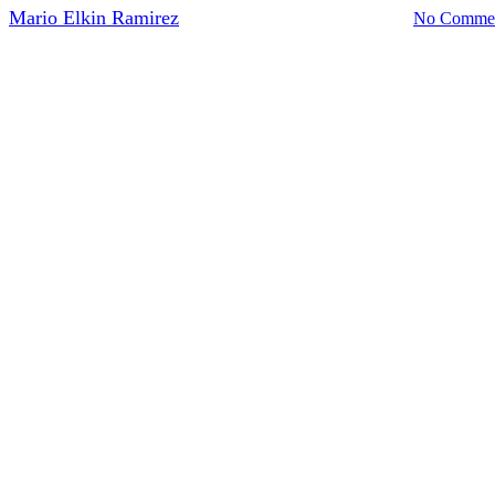
y
Mario Elkin Ramirez
26 febrero, 2016
mayo 28th, 2021
No Comme