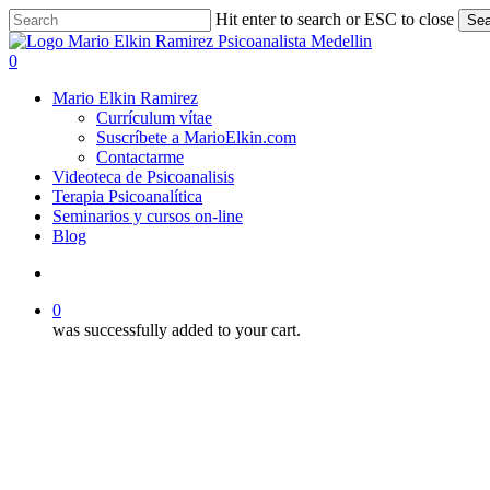
Skip
Hit enter to search or ESC to close
Sea
to
Close
main
Search
search
0
content
Menu
Mario Elkin Ramirez
Currículum vítae
Suscríbete a MarioElkin.com
Contactarme
Videoteca de Psicoanalisis
Terapia Psicoanalítica
Seminarios y cursos on-line
Blog
search
0
was successfully added to your cart.