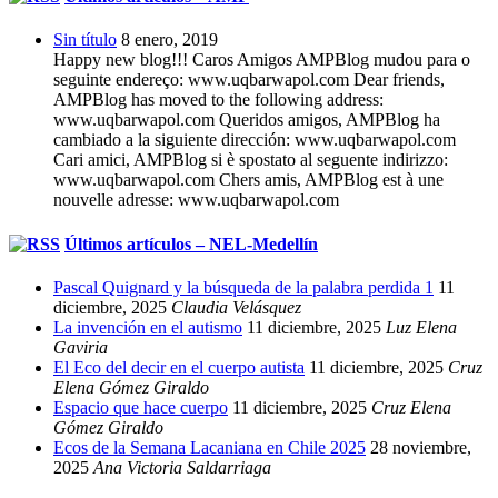
Sin título
8 enero, 2019
Happy new blog!!! Caros Amigos AMPBlog mudou para o
seguinte endereço: www.uqbarwapol.com Dear friends,
AMPBlog has moved to the following address:
www.uqbarwapol.com Queridos amigos, AMPBlog ha
cambiado a la siguiente dirección: www.uqbarwapol.com
Cari amici, AMPBlog si è spostato al seguente indirizzo:
www.uqbarwapol.com Chers amis, AMPBlog est à une
nouvelle adresse: www.uqbarwapol.com
Últimos artículos – NEL-Medellín
Pascal Quignard y la búsqueda de la palabra perdida 1
11
diciembre, 2025
Claudia Velásquez
La invención en el autismo
11 diciembre, 2025
Luz Elena
Gaviria
El Eco del decir en el cuerpo autista
11 diciembre, 2025
Cruz
Elena Gómez Giraldo
Espacio que hace cuerpo
11 diciembre, 2025
Cruz Elena
Gómez Giraldo
Ecos de la Semana Lacaniana en Chile 2025
28 noviembre,
2025
Ana Victoria Saldarriaga