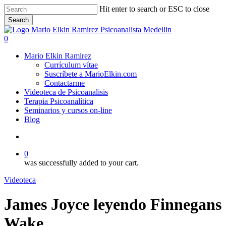
Skip
Hit enter to search or ESC to close
to
Search
main
Close
content
Search
search
0
Menu
Mario Elkin Ramirez
Currículum vítae
Suscríbete a MarioElkin.com
Contactarme
Videoteca de Psicoanalisis
Terapia Psicoanalítica
Seminarios y cursos on-line
Blog
search
0
was successfully added to your cart.
Videoteca
James Joyce leyendo Finnegans
Wake