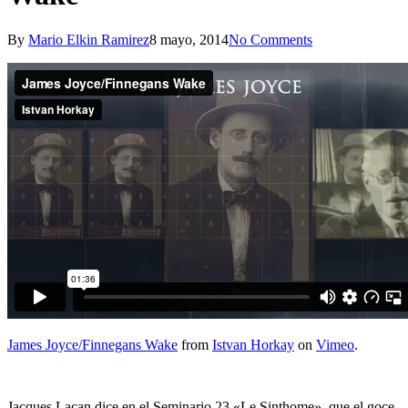
By
Mario Elkin Ramirez
8 mayo, 2014
No Comments
James Joyce/Finnegans Wake
from
Istvan Horkay
on
Vimeo
.
Jacques Lacan dice en el Seminario 23 «Le Sinthome», que el goce