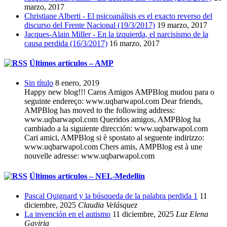
marzo, 2017
Christiane Alberti - El psicoanálisis es el exacto reverso del
discurso del Frente Nacional (19/3/2017)
19 marzo, 2017
Jacques-Alain Miller - En la izquierda, el narcisismo de la
causa perdida (16/3/2017)
16 marzo, 2017
Últimos artículos – AMP
Sin título
8 enero, 2019
Happy new blog!!! Caros Amigos AMPBlog mudou para o
seguinte endereço: www.uqbarwapol.com Dear friends,
AMPBlog has moved to the following address:
www.uqbarwapol.com Queridos amigos, AMPBlog ha
cambiado a la siguiente dirección: www.uqbarwapol.com
Cari amici, AMPBlog si è spostato al seguente indirizzo:
www.uqbarwapol.com Chers amis, AMPBlog est à une
nouvelle adresse: www.uqbarwapol.com
Últimos artículos – NEL-Medellín
Pascal Quignard y la búsqueda de la palabra perdida 1
11
diciembre, 2025
Claudia Velásquez
La invención en el autismo
11 diciembre, 2025
Luz Elena
Gaviria