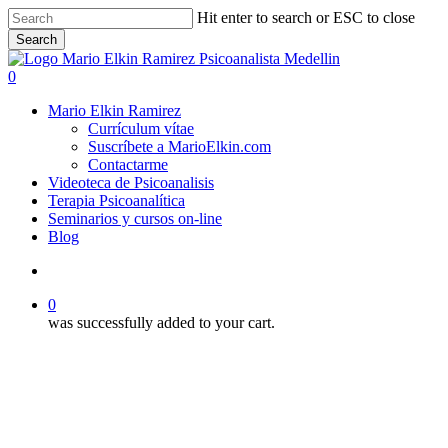
Skip
Hit enter to search or ESC to close
to
Search
main
Close
content
Search
search
0
Menu
Mario Elkin Ramirez
Currículum vítae
Suscríbete a MarioElkin.com
Contactarme
Videoteca de Psicoanalisis
Terapia Psicoanalítica
Seminarios y cursos on-line
Blog
search
0
was successfully added to your cart.
Ronald Portillo
Videoteca
Seminario Dr. Ronald Portillo