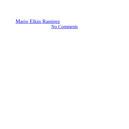
Psicoanálisis y Politica parte 1
By
Mario Elkin Ramirez
16 febrero, 2015
mayo 28th, 2021
No Comments