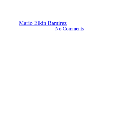
Psicoanálisis y Política parte 3
By
Mario Elkin Ramirez
4 marzo, 2015
mayo 28th, 2021
No Comments