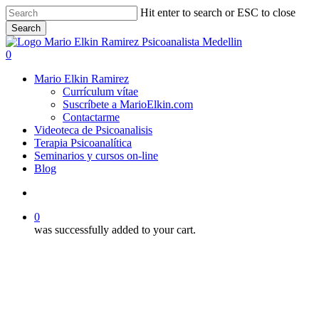
Skip
Hit enter to search or ESC to close
to
Search
main
Close
content
Search
search
0
Menu
Mario Elkin Ramirez
Currículum vítae
Suscríbete a MarioElkin.com
Contactarme
Videoteca de Psicoanalisis
Terapia Psicoanalítica
Seminarios y cursos on-line
Blog
search
0
was successfully added to your cart.
Ronald Portillo
Videoteca
Seminario Dr. Ronald Portillo