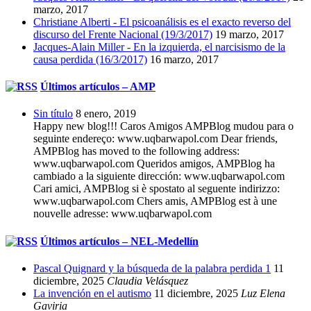
marzo, 2017
Christiane Alberti - El psicoanálisis es el exacto reverso del
discurso del Frente Nacional (19/3/2017)
19 marzo, 2017
Jacques-Alain Miller - En la izquierda, el narcisismo de la
causa perdida (16/3/2017)
16 marzo, 2017
Últimos artículos – AMP
Sin título
8 enero, 2019
Happy new blog!!! Caros Amigos AMPBlog mudou para o
seguinte endereço: www.uqbarwapol.com Dear friends,
AMPBlog has moved to the following address:
www.uqbarwapol.com Queridos amigos, AMPBlog ha
cambiado a la siguiente dirección: www.uqbarwapol.com
Cari amici, AMPBlog si è spostato al seguente indirizzo:
www.uqbarwapol.com Chers amis, AMPBlog est à une
nouvelle adresse: www.uqbarwapol.com
Últimos artículos – NEL-Medellín
Pascal Quignard y la búsqueda de la palabra perdida 1
11
diciembre, 2025
Claudia Velásquez
La invención en el autismo
11 diciembre, 2025
Luz Elena
Gaviria