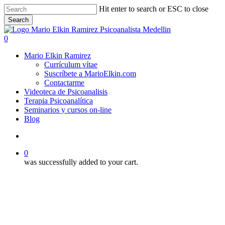
Skip
Hit enter to search or ESC to close
to
Search
main
Close
content
Search
search
0
Menu
Mario Elkin Ramirez
Currículum vítae
Suscríbete a MarioElkin.com
Contactarme
Videoteca de Psicoanalisis
Terapia Psicoanalítica
Seminarios y cursos on-line
Blog
search
0
was successfully added to your cart.
Conferencias de psicoanálisis
Videoteca
La feminización del mundo.