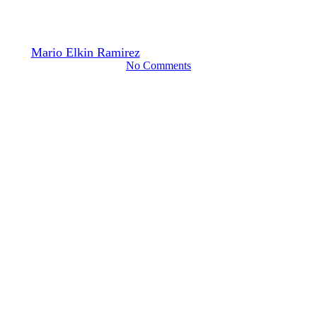
Conferencia de Joaquín Caretti
By
Mario Elkin Ramirez
24 noviembre, 2016
mayo 11th, 2021
No Comments