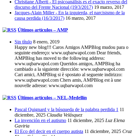
Christiane Alberti - El psicoanálisis es el exacto reverso del
discurso del Frente Nacional (19/3/2017)
19 marzo, 2017
Jacques-Alain Miller - En la izquierda, el narcisismo de la
causa perdida (16/3/2017)
16 marzo, 2017
Últimos artículos – AMP
Sin título
8 enero, 2019
Happy new blog!!! Caros Amigos AMPBlog mudou para o
seguinte endereço: www.uqbarwapol.com Dear friends,
AMPBlog has moved to the following address:
www.uqbarwapol.com Queridos amigos, AMPBlog ha
cambiado a la siguiente dirección: www.uqbarwapol.com
Cari amici, AMPBlog si è spostato al seguente indirizzo:
www.uqbarwapol.com Chers amis, AMPBlog est à une
nouvelle adresse: www.uqbarwapol.com
Últimos artículos – NEL-Medellín
Pascal Quignard y la búsqueda de la palabra perdida 1
11
diciembre, 2025
Claudia Velásquez
La invención en el autismo
11 diciembre, 2025
Luz Elena
Gaviria
El Eco del decir en el cuerpo autista
11 diciembre, 2025
Cruz