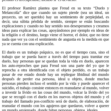
El profesor Ramírez plantea que Freud en su texto “Duelo y
Melancolía” dice que cuando un sujeto pierde (sea un ideal, un
proyecto, un ser querido) hay un sentimiento de perplejidad, es
decir, una súbita pérdida de sentido, siempre se están buscando
explicaciones y cuando no hay sentido nos desesperamos y creamos
ideas para explicar las cosas, apoyándonos por ejemplo en ideas de
la religión o el destino, luego viene el horror, el dolor, que no tiene
nada que ver ya con el sentimiento de angustia en la medida en que
ya se cuenta con una explicación.
El duelo es un trabajo psíquico, no es que el tiempo cura, sino el
trabajo que se pueda hacer a través del tiempo para tramitar ese
duelo, hay personas que se quedan toda la vida en duelo, aparecen
los auto-reproches que para Freud son una parte del yo que le
reprocha a otra identificada con el objeto perdido, es un trabajo
pasar de ese estado donde hay un repliegue libidinal del mundo
después de perder esa persona, ideal u objeto, donde muchas
personas pierden incluso el sentido por la vida y puede aparecer el
suicidio, el trabajo consiste entonces en reanudarse al mundo, volver
a investir la lívido en las cosas del mundo, volcar la lívido del yo
que se recogió con el duelo en los nuevos objetos del mundo y el
trabajo del llamado pos-conflicto será de duelo, de elaboración, de
reanudar el mundo con los agujeros que quedaron, volver a querer
un mundo agujereado, donde faltan personas, objetos, ideales.