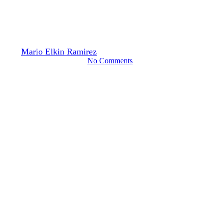
Clase 12. Sujeto, memoria y
conflicto
By
Mario Elkin Ramirez
24 noviembre, 2016
mayo 28th, 2021
No Comments