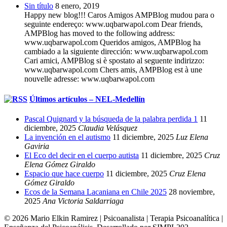
Sin título
8 enero, 2019
Happy new blog!!! Caros Amigos AMPBlog mudou para o
seguinte endereço: www.uqbarwapol.com Dear friends,
AMPBlog has moved to the following address:
www.uqbarwapol.com Queridos amigos, AMPBlog ha
cambiado a la siguiente dirección: www.uqbarwapol.com
Cari amici, AMPBlog si è spostato al seguente indirizzo:
www.uqbarwapol.com Chers amis, AMPBlog est à une
nouvelle adresse: www.uqbarwapol.com
Últimos artículos – NEL-Medellín
Pascal Quignard y la búsqueda de la palabra perdida 1
11
diciembre, 2025
Claudia Velásquez
La invención en el autismo
11 diciembre, 2025
Luz Elena
Gaviria
El Eco del decir en el cuerpo autista
11 diciembre, 2025
Cruz
Elena Gómez Giraldo
Espacio que hace cuerpo
11 diciembre, 2025
Cruz Elena
Gómez Giraldo
Ecos de la Semana Lacaniana en Chile 2025
28 noviembre,
2025
Ana Victoria Saldarriaga
© 2026 Mario Elkin Ramirez | Psicoanalista | Terapia Psicoanalítica |