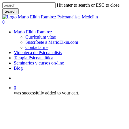
Skip
Hit enter to search or ESC to close
to
Search
main
Close
content
Search
search
0
Menu
Mario Elkin Ramirez
Currículum vítae
Suscríbete a MarioElkin.com
Contactarme
Videoteca de Psicoanalisis
Terapia Psicoanalítica
Seminarios y cursos on-line
Blog
search
0
was successfully added to your cart.
Manuel Fernández Blanco
Mario Elkin Ramirez
Seminarios y cursos de psicoanálisis