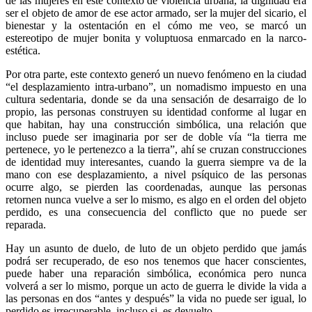
de las mujeres en este contexto de violencia urbana, la dignidad era
ser el objeto de amor de ese actor armado, ser la mujer del sicario, el
bienestar y la ostentación en el cómo me veo, se marcó un
estereotipo de mujer bonita y voluptuosa enmarcado en la narco-
estética.
Por otra parte, este contexto generó un nuevo fenómeno en la ciudad
“el desplazamiento intra-urbano”, un nomadismo impuesto en una
cultura sedentaria, donde se da una sensación de desarraigo de lo
propio, las personas construyen su identidad conforme al lugar en
que habitan, hay una construcción simbólica, una relación que
incluso puede ser imaginaria por ser de doble vía “la tierra me
pertenece, yo le pertenezco a la tierra”, ahí se cruzan construcciones
de identidad muy interesantes, cuando la guerra siempre va de la
mano con ese desplazamiento, a nivel psíquico de las personas
ocurre algo, se pierden las coordenadas, aunque las personas
retornen nunca vuelve a ser lo mismo, es algo en el orden del objeto
perdido, es una consecuencia del conflicto que no puede ser
reparada.
Hay un asunto de duelo, de luto de un objeto perdido que jamás
podrá ser recuperado, de eso nos tenemos que hacer conscientes,
puede haber una reparación simbólica, económica pero nunca
volverá a ser lo mismo, porque un acto de guerra le divide la vida a
las personas en dos “antes y después” la vida no puede ser igual, lo
perdido es irrecuperable, incluso si es devuelto.