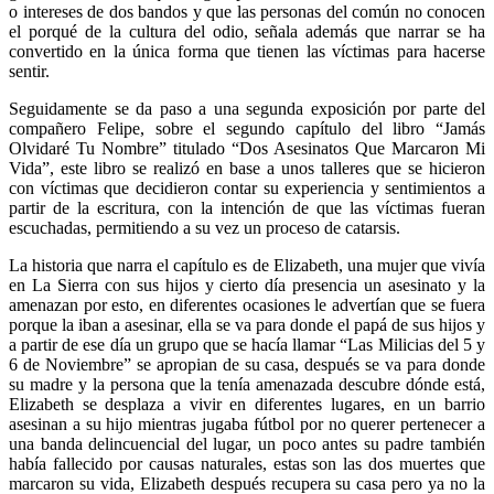
o intereses de dos bandos y que las personas del común no conocen
el porqué de la cultura del odio, señala además que narrar se ha
convertido en la única forma que tienen las víctimas para hacerse
sentir.
Seguidamente se da paso a una segunda exposición por parte del
compañero Felipe, sobre el segundo capítulo del libro “Jamás
Olvidaré Tu Nombre” titulado “Dos Asesinatos Que Marcaron Mi
Vida”, este libro se realizó en base a unos talleres que se hicieron
con víctimas que decidieron contar su experiencia y sentimientos a
partir de la escritura, con la intención de que las víctimas fueran
escuchadas, permitiendo a su vez un proceso de catarsis.
La historia que narra el capítulo es de Elizabeth, una mujer que vivía
en La Sierra con sus hijos y cierto día presencia un asesinato y la
amenazan por esto, en diferentes ocasiones le advertían que se fuera
porque la iban a asesinar, ella se va para donde el papá de sus hijos y
a partir de ese día un grupo que se hacía llamar “Las Milicias del 5 y
6 de Noviembre” se apropian de su casa, después se va para donde
su madre y la persona que la tenía amenazada descubre dónde está,
Elizabeth se desplaza a vivir en diferentes lugares, en un barrio
asesinan a su hijo mientras jugaba fútbol por no querer pertenecer a
una banda delincuencial del lugar, un poco antes su padre también
había fallecido por causas naturales, estas son las dos muertes que
marcaron su vida, Elizabeth después recupera su casa pero ya no la